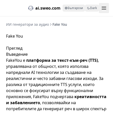
ai.sweo.com
Български
Dark
ИИ генератори за аудио
Fake You
Fake You
Преглед
Въведение
FakeYou
е
платформа за текст-към-реч (TTS)
,
управлявана от общност, която използва
напреднали AI технологии за създаване на
реалистични и често забавни гласови изходи. За
разлика от традиционните TTS услуги, които
основно се фокусират върху функционални
приложения, FakeYou подчертава
креативността
и забавлението
, позволявайки на
потребителите да генерират реч в широк спектър