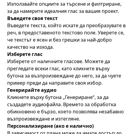
Използвайте опциите за търсене и филтриране,
за да намерите идеалния глас за вашия проект.
Въведете своя текст
Въведете текста, който искате да преобразувате в
реч, в предоставеното текстово поле. Уверете се,
че текстът е ясен и без грешки за най-добро
качество на изхода.
Изберете глас
Изберете от наличните гласове. Можете да
прегледате всеки глас, като кликнете върху
бутона за възпроизвеждане до него, за да чуете
пример преди да направите своя избор.
Генерирайте аудио
Кликнете върху бутона „Генериране“, за да
създадете аудиофайла. Времето за обработка
обикновено е бързо, което позволява незабавно
възпроизвеждане и изтегляне.
Персонализиране (ако е налично)
В зависимост от плана може да имате достъп до