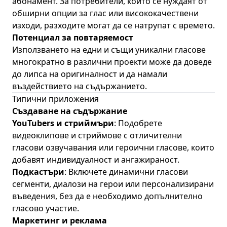
абонамент. За потребители, които се нуждаят от
обширни опции за глас или висококачествени
изходи, разходите могат да се натрупат с времето.
Потенциал за повтаряемост
Използването на едни и същи уникални гласове
многократно в различни проекти може да доведе
до липса на оригиналност и да намали
въздействието на съдържанието.
Типични приложения
Създаване на съдържание
YouTubers и стриймъри
: Подобрете
видеоклипове и стриймове с отличителни
гласови озвучавания или героични гласове, които
добавят индивидуалност и ангажираност.
Подкастъри
: Включете динамични гласови
сегменти, диалози на герои или персонализирани
въведения, без да е необходимо допълнително
гласово участие.
Маркетинг и реклама