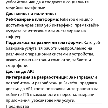
уебсайтове или да я споделят в социалните
медийни платформи.
Достъпност и наличност
Уеб-базирана платформа
: FakeYou е изцяло
достъпна чрез своя уеб интерфейс, премахвайки
нуждата от изтегляне или инсталиране на
софтуер.
Поддръжка на различни платформи
: Като уеб-
базирана услуга, тя работи безпроблемно на
различни операционни системи и устройства,
включително настолни компютри, таблети и
смартфони.
Достъп до API
Интеграция за разработчици
: За напреднали
потребители и разработчици FakeYou предлага
достъп до API, което позволява интеграцията на
нейните TTS възможности в персонализирани
приложения, уебсайтове или услуги.
Предимства