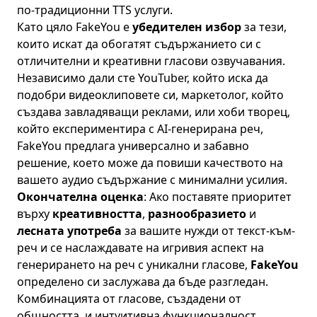
по-традиционни TTS услуги.
Като цяло FakeYou е
убедителен избор
за тези,
които искат да обогатят съдържанието си с
отличителни и креативни гласови озвучавания.
Независимо дали сте YouTuber, който иска да
подобри видеоклиповете си, маркетолог, който
създава завладяващи реклами, или хоби творец,
който експериментира с AI-генерирана реч,
FakeYou предлага универсално и забавно
решение, което може да повиши качеството на
вашето аудио съдържание с минимални усилия.
Окончателна оценка
: Ако поставяте приоритет
върху
креативността
,
разнообразието
и
лесната употреба
за вашите нужди от текст-към-
реч и се наслаждавате на игривия аспект на
генерирането на реч с уникални гласове,
FakeYou
определено си заслужава да бъде разгледан.
Комбинацията от гласове, създадени от
общността, и интуитивна функционалност