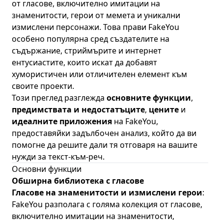
от гласове, включително имитации на
знаменитости, герои от мемета и уникални
измислени персонажи. Това прави FakeYou
особено популярна сред създателите на
съдържание, стриймърите и интернет
ентусиастите, които искат да добавят
хумористичен или отличителен елемент към
своите проекти.
Този преглед разглежда
основните функции
,
предимствата и недостатъците
,
цените
и
идеалните приложения
на FakeYou,
предоставяйки задълбочен анализ, който да ви
помогне да решите дали тя отговаря на вашите
нужди за текст-към-реч.
Основни функции
Обширна библиотека с гласове
Гласове на знаменитости и измислени герои
:
FakeYou разполага с голяма колекция от гласове,
включително имитации на знаменитости,