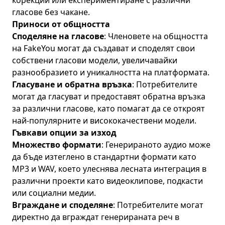
корекции или експериментиране с различни
гласове без чакане.
Приноси от общността
Споделяне на гласове
: Членовете на общността
на FakeYou могат да създават и споделят свои
собствени гласови модели, увеличавайки
разнообразието и уникалността на платформата.
Гласуване и обратна връзка
: Потребителите
могат да гласуват и предоставят обратна връзка
за различни гласове, като помагат да се откроят
най-популярните и висококачествени модели.
Гъвкави опции за изход
Множество формати
: Генерираното аудио може
да бъде изтеглено в стандартни формати като
MP3 и WAV, което улеснява лесната интеграция в
различни проекти като видеоклипове, подкасти
или социални медии.
Вграждане и споделяне
: Потребителите могат
директно да вграждат генерираната реч в