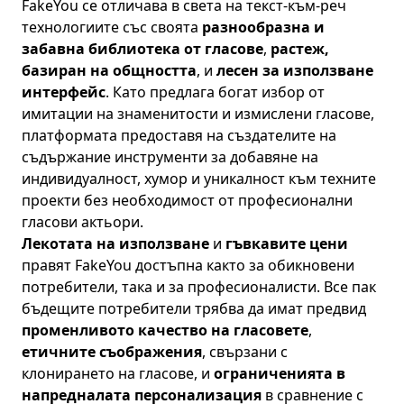
FakeYou се отличава в света на текст-към-реч
технологиите със своята
разнообразна и
забавна библиотека от гласове
,
растеж,
базиран на общността
, и
лесен за използване
интерфейс
. Като предлага богат избор от
имитации на знаменитости и измислени гласове,
платформата предоставя на създателите на
съдържание инструменти за добавяне на
индивидуалност, хумор и уникалност към техните
проекти без необходимост от професионални
гласови актьори.
Лекотата на използване
и
гъвкавите цени
правят FakeYou достъпна както за обикновени
потребители, така и за професионалисти. Все пак
бъдещите потребители трябва да имат предвид
променливото качество на гласовете
,
етичните съображения
, свързани с
клонирането на гласове, и
ограниченията в
напредналата персонализация
в сравнение с