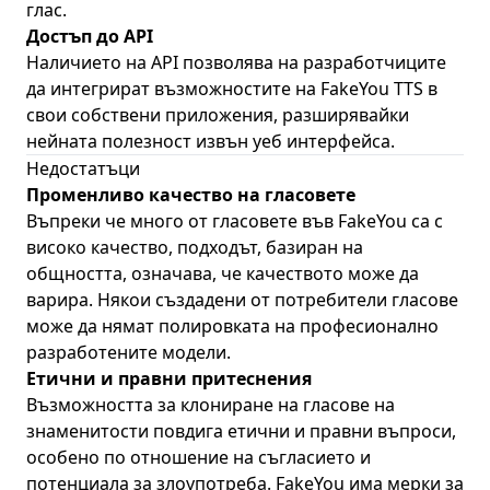
глас.
Достъп до API
Наличието на API позволява на разработчиците
да интегрират възможностите на FakeYou TTS в
свои собствени приложения, разширявайки
нейната полезност извън уеб интерфейса.
Недостатъци
Променливо качество на гласовете
Въпреки че много от гласовете във FakeYou са с
високо качество, подходът, базиран на
общността, означава, че качеството може да
варира. Някои създадени от потребители гласове
може да нямат полировката на професионално
разработените модели.
Етични и правни притеснения
Възможността за клониране на гласове на
знаменитости повдига етични и правни въпроси,
особено по отношение на съгласието и
потенциала за злоупотреба. FakeYou има мерки за