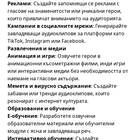
Реклами
: Създайте запомнящи се реклами с
гласове на знаменитости или уникални герои,
които привличат вниманието на аудиторията.
Кампании в социалните мрежи
: Генерирайте
завладяващи аудиоклипове за платформи като
TikTok, Instagram или Facebook.
Развлечения и медии
Анимация и игри
: Озвучете герои в
анимационни късометражни филми, инди игри
или интерактивни медии без необходимостта от
наемане на гласови актьори.
Мемета и вирусно съдържание
: Създайте
забавни или тренди аудиоклипове, които
резонират с интернет културата.
Образование и обучение
Е-обучение
: Разработете озвучени
образователни материали или обучителни
модули с ясна и завладяваща реч.
Интерактивно обучение
: Създайте