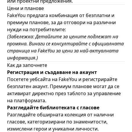
или проектни предложения.
Цени и планове
FakeYou предлага комбинация от безплатни и
премиум планове, за да отговори на различни
нужди на потребителите:
(Забележка: Детайлите за цените подлежат на
промяна. Винаги се консултирайте с
официалната
страница на FakeYou за цени
за най-актуалната
информация.)
Как да започнете
Регистрация и създаване на акаунт
Посетете
уебсайта на FakeYou
и регистрирайте
безплатен акаунт. Премиум планове могат да се
активират директно през таблото за управление
на платформата.
Разгледайте библиотеката с гласове
Разгледайте обширната колекция от налични
гласове, категоризирани по знаменитости,
измислени герои и уникални личности.