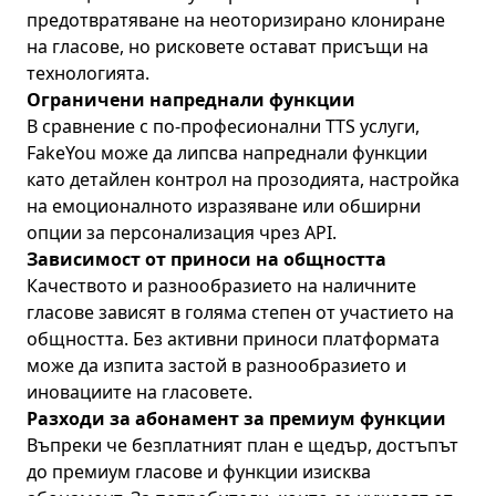
предотвратяване на неоторизирано клониране
на гласове, но рисковете остават присъщи на
технологията.
Ограничени напреднали функции
В сравнение с по-професионални TTS услуги,
FakeYou може да липсва напреднали функции
като детайлен контрол на прозодията, настройка
на емоционалното изразяване или обширни
опции за персонализация чрез API.
Зависимост от приноси на общността
Качеството и разнообразието на наличните
гласове зависят в голяма степен от участието на
общността. Без активни приноси платформата
може да изпита застой в разнообразието и
иновациите на гласовете.
Разходи за абонамент за премиум функции
Въпреки че безплатният план е щедър, достъпът
до премиум гласове и функции изисква