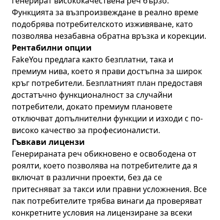
генерират висококачествена реч бързо.
Функцията за възпроизвеждане в реално време
подобрява потребителското изживяване, като
позволява незабавна обратна връзка и корекции.
Рентабилни опции
FakeYou предлага както безплатни, така и
премиум нива, което я прави достъпна за широк
кръг потребители. Безплатният план предоставя
достатъчно функционалност за случайни
потребители, докато премиум плановете
отключват допълнителни функции и изходи с по-
високо качество за професионалисти.
Гъвкави лицензи
Генерираната реч обикновено е освободена от
роялти, което позволява на потребителите да я
включат в различни проекти, без да се
притесняват за такси или правни усложнения. Все
пак потребителите трябва винаги да проверяват
конкретните условия на лицензиране за всеки