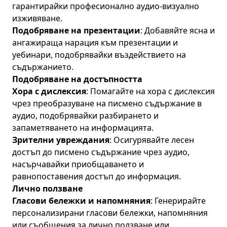
гарантирайки професионално аудио-визуално
изживяване.
Подобряване на презентации
: Добавяйте ясна и
ангажираща нарация към презентации и
уебинари, подобрявайки въздействието на
съдържанието.
Подобряване на достъпността
Хора с дислексия
: Помагайте на хора с дислексия
чрез преобразуване на писмено съдържание в
аудио, подобрявайки разбирането и
запаметяването на информацията.
Зрителни увреждания
: Осигурявайте лесен
достъп до писмено съдържание чрез аудио,
насърчавайки приобщаването и
равнопоставения достъп до информация.
Лично ползване
Гласови бележки и напомняния
: Генерирайте
персонализирани гласови бележки, напомняния
или съобщения за лично ползване или