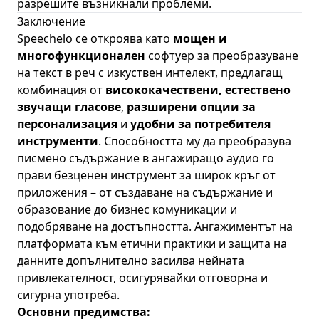
разрешите възникнали проблеми.
Заключение
Speechelo
се откроява като
мощен и
многофункционален
софтуер за преобразуване
на текст в реч с изкуствен интелект, предлагащ
комбинация от
висококачествени, естествено
звучащи гласове
,
разширени опции за
персонализация
и
удобни за потребителя
инструменти
. Способността му да преобразува
писмено съдържание в ангажиращо аудио го
прави безценен инструмент за широк кръг от
приложения – от създаване на съдържание и
образование до бизнес комуникации и
подобряване на достъпността. Ангажиментът на
платформата към етични практики и защита на
данните допълнително засилва нейната
привлекателност, осигурявайки отговорна и
сигурна употреба.
Основни предимства: