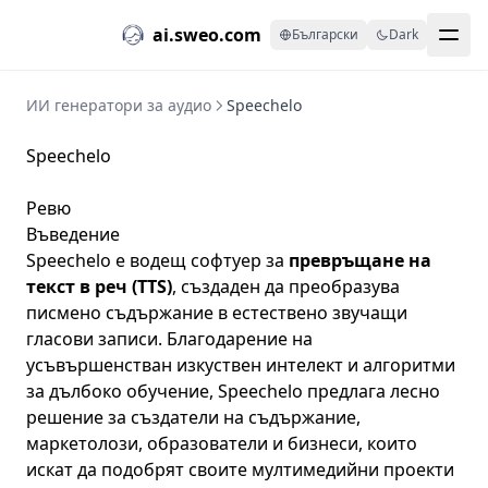
ai.sweo.com
Български
Dark
ИИ генератори за аудио
Speechelo
Speechelo
Ревю
Въведение
Speechelo
е водещ софтуер за
превръщане на
текст в реч (TTS)
, създаден да преобразува
писмено съдържание в естествено звучащи
гласови записи. Благодарение на
усъвършенстван изкуствен интелект и алгоритми
за дълбоко обучение, Speechelo предлага лесно
решение за създатели на съдържание,
маркетолози, образователи и бизнеси, които
искат да подобрят своите мултимедийни проекти