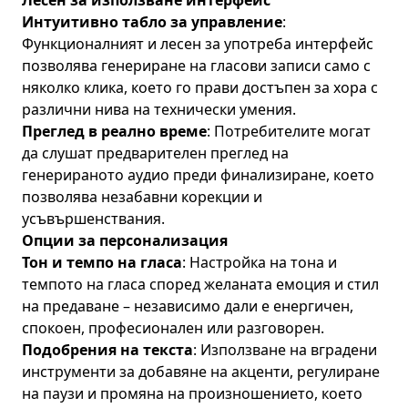
Лесен за използване интерфейс
Интуитивно табло за управление
:
Функционалният и лесен за употреба интерфейс
позволява генериране на гласови записи само с
няколко клика, което го прави достъпен за хора с
различни нива на технически умения.
Преглед в реално време
: Потребителите могат
да слушат предварителен преглед на
генерираното аудио преди финализиране, което
позволява незабавни корекции и
усъвършенствания.
Опции за персонализация
Тон и темпо на гласа
: Настройка на тона и
темпото на гласа според желаната емоция и стил
на предаване – независимо дали е енергичен,
спокоен, професионален или разговорен.
Подобрения на текста
: Използване на вградени
инструменти за добавяне на акценти, регулиране
на паузи и промяна на произношението, което