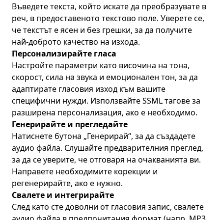
Въведете текста, който искате да преобразувате в
реч, в предоставеното текстово поле. Уверете се,
че текстът е ясен и без грешки, за да получите
най-доброто качество на изхода.
Персонализирайте гласа
Настройте параметри като височина на тона,
скорост, сила на звука и емоционален тон, за да
адаптирате гласовия изход към вашите
специфични нужди. Използвайте SSML тагове за
разширена персонализация, ако е необходимо.
Генерирайте и прегледайте
Натиснете бутона „Генерирай“, за да създадете
аудио файла. Слушайте предварителния преглед,
за да се уверите, че отговаря на очакванията ви.
Направете необходимите корекции и
регенерирайте, ако е нужно.
Свалете и интегрирайте
След като сте доволни от гласовия запис, свалете
аудио файла в предпочитания формат (напр. MP3,