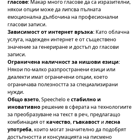
гласове
: Макар много гласове да са изразителни,
някои опции може да липсва пълната
емоционална дълбочина на професионални
гласови записи.
Зависимост от интернет връзка
: Като облачна
услуга, надежден интернет е от съществено
значение за генериране и достъп до гласови
записи.
Ограничена наличност за нишови езици
:
Някои по-малко разпространени езици или
диалекти имат ограничени опции, което
ограничава полезността за специализирани
нужди.
Общо взето
, Speechelo е
стабилно и
иновативно
решение в сферата на технологиите
за преобразуване на текст в реч, предлагащо
комбинация от
качество
,
гъвкавост
и
лесна
употреба
, които могат значително да подобрят
достъпността и консумацията на писмено