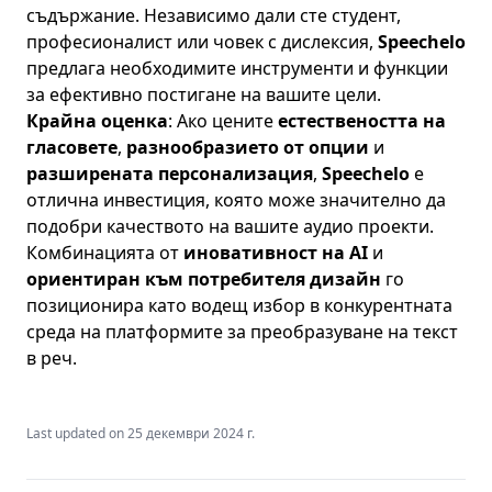
съдържание. Независимо дали сте студент,
професионалист или човек с дислексия,
Speechelo
предлага необходимите инструменти и функции
за ефективно постигане на вашите цели.
Крайна оценка
: Ако цените
естествеността на
гласовете
,
разнообразието от опции
и
разширената персонализация
,
Speechelo
е
отлична инвестиция, която може значително да
подобри качеството на вашите аудио проекти.
Комбинацията от
иновативност на AI
и
ориентиран към потребителя дизайн
го
позиционира като водещ избор в конкурентната
среда на платформите за преобразуване на текст
в реч.
Last updated on
25 декември 2024 г.