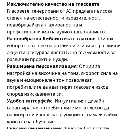
Изключително качество на гласовете
:
Гласовете, генерирани от AI, предлагат висока
степен на естественост и изразителност,
подобрявайки ангажираността и
професионализма на аудио съдържанието.
Разнообразна библиотека с гласове
: Широк
избор от гласове на различни езици и с различни
акценти осигурява достатъчно възможности за
различни проектни нужди.
Разширена персонализация
: Опции за
настройка на височина на тона, скорост, сила на
звука и емоционален тон позволяват
потребителите да адаптират гласовия изход
според изискванията си.
Удобен интерфейс
: Интуитивният дизайн
гарантира, че потребителите могат лесно да
навигират и използват функциите, намалявайки
кривата на обучение.
Гъвкаво лицензиране
: Лицензи без роялти