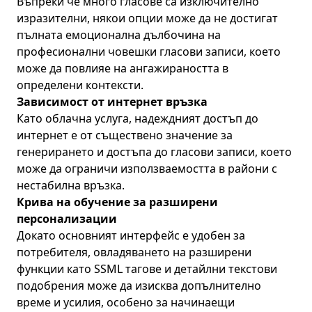
Въпреки че много гласове са изключително
изразителни, някои опции може да не достигат
пълната емоционална дълбочина на
професионални човешки гласови записи, което
може да повлияе на ангажираността в
определени контексти.
Зависимост от интернет връзка
Като облачна услуга, надеждният достъп до
интернет е от съществено значение за
генерирането и достъпа до гласови записи, което
може да ограничи използваемостта в райони с
нестабилна връзка.
Крива на обучение за разширени
персонализации
Докато основният интерфейс е удобен за
потребителя, овладяването на разширени
функции като SSML тагове и детайлни текстови
подобрения може да изисква допълнително
време и усилия, особено за начинаещи