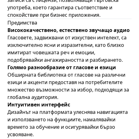
записи са с лицензи, позволяващи търговска
употреба, което гарантира съответствие и
спокойствие при бизнес приложения.
Предимства
Висококачествено, естествено звучащо аудио
Гласовете, задвижвани от изкуствен интелект, са
изключително ясни и изразителни, като близко
имитират човешката реч и емоции,
подобрявайки ангажираността и разбирането.
Голямо разнообразие от гласове и езици
Обширната библиотека от гласове на различни
езици и акценти предоставя на потребителите
множество възможности за избор, подходящи за
глобална аудитория.
Интуитивен интерфейс
Дизайнът на платформата улеснява навигацията
и използването на функциите, намалявайки
времето за обучение и осигурявайки бързо
усвояване.