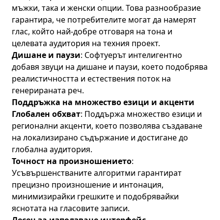
мъжки, така и женски опции. Това разнообразие
гарантира, че потребителите могат да намерят
глас, който най-добре отговаря на тона и
целевата аудитория на техния проект.
Дишане и паузи
: Софтуерът интелигентно
добавя звуци на дишане и паузи, което подобрява
реалистичността и естествения поток на
генерираната реч.
Поддръжка на множество езици и акценти
Глобален обхват
: Поддържа множество езици и
регионални акценти, което позволява създаване
на локализирано съдържание и достигане до
глобална аудитория.
Точност на произношението
:
Усъвършенстваните алгоритми гарантират
прецизно произношение и интонация,
минимизирайки грешките и подобрявайки
яснотата на гласовите записи.