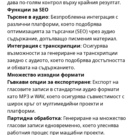
дава по-голям контрол върху крайния резултат.
Функции за SEO
Търсене в аудио
: Безпроблемна интеграция с
различни платформи, което подобрява
оптимизацията за търсачки (SEO) чрез аудио
съдържание, допълващо писмения материал.
Интеграция с транскрипции
: Осигурява
възможности за генериране на транскрипции
заедно с аудиото, което подобрява достъпността
и обхвата на съдържанието.
Множество изходни формати
Гъвкави опции за експортиране
: Експорт на
гласовите записи в стандартни аудио формати
като MP3 и WAV, което осигурява съвместимост с
широк кръг от мултимедийни проекти и
платформи.
Партидна обработка
: Генериране на множество
гласови записи едновременно, което улеснява
работния процес при мащабни проекти.