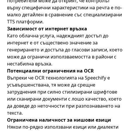
потребители може да открият, че контролът
върху специфични характеристики на речта е по-
малко детайлен в сравнение със специализирани
TTS платформи.
Зависимост от интернет връзка
Като облачна услуга, надеждният достъп до
интернет е от съществено значение за
генерирането и достъпа до гласови записи, което
може да ограничи използваемостта в райони с
нестабилна връзка.
Потенциални ограничения на OCR
Въпреки че OCR технологията на Speechify е
усъвършенствана, тя може да срещне
затруднения при силно стилизирани шрифтове
или сканирани документи с лошо качество, което
да доведе до неточности при разпознаването на
текста.
Ограничена наличност за нишови езици
Някои по-рядко използвани езици или диалекти