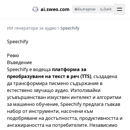
ai.sweo.com
Български
Dark
ИИ генератори за аудио
Speechify
Speechify
Ревю
Въведение
Speechify
е водеща
платформа за
преобразуване на текст в реч (TTS)
, създадена
да трансформира писмено съдържание в
естествено звучащо аудио. Използвайки
усъвършенстван изкуствен интелект и алгоритми
за машинно обучение, Speechify предлага гъвкав
набор от инструменти, насочени към
подобряване на достъпността, продуктивността и
ангажираността на потребителите. Независимо