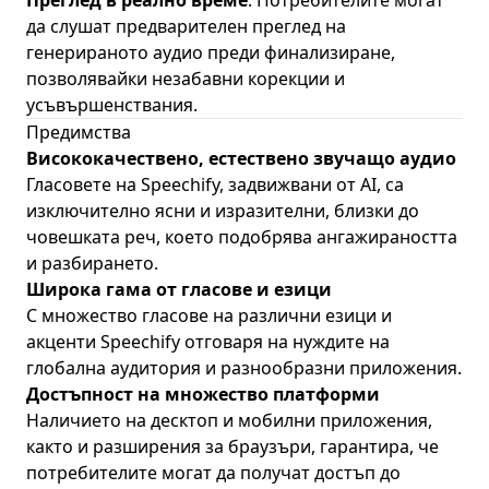
Преглед в реално време
: Потребителите могат
да слушат предварителен преглед на
генерираното аудио преди финализиране,
позволявайки незабавни корекции и
усъвършенствания.
Предимства
Висококачествено, естествено звучащо аудио
Гласовете на Speechify, задвижвани от AI, са
изключително ясни и изразителни, близки до
човешката реч, което подобрява ангажираността
и разбирането.
Широка гама от гласове и езици
С множество гласове на различни езици и
акценти Speechify отговаря на нуждите на
глобална аудитория и разнообразни приложения.
Достъпност на множество платформи
Наличието на десктоп и мобилни приложения,
както и разширения за браузъри, гарантира, че
потребителите могат да получат достъп до