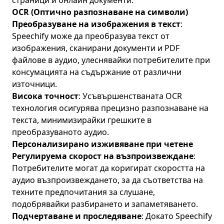
страници и онлайн документи.
OCR (Оптично разпознаване на символи)
Преобразуване на изображения в текст
:
Speechify може да преобразува текст от
изображения, сканирани документи и PDF
файлове в аудио, улеснявайки потребителите при
консумацията на съдържание от различни
източници.
Висока точност
: Усъвършенстваната OCR
технология осигурява прецизно разпознаване на
текста, минимизирайки грешките в
преобразуваното аудио.
Персонализирано изживяване при четене
Регулируема скорост на възпроизвеждане
:
Потребителите могат да коригират скоростта на
аудио възпроизвеждането, за да съответства на
техните предпочитания за слушане,
подобрявайки разбирането и запаметяването.
Подчертаване и проследяване
: Докато Speechify