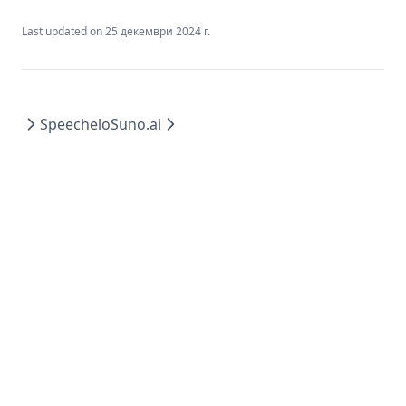
Last updated on
25 декември 2024 г.
Speechelo
Suno.ai
© 2025 sweo.com
| Юридическа информация