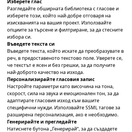
Изберете глас
Разгледайте обширната библиотека с гласове и
изберете този, който най-добре отговаря на
изискванията на вашия проект. Използвайте
опциите за търсене и филтриране, за да стесните
избора си.
Въведете текста си
Въведете текста, който искате да преобразувате в
реч, в предоставеното текстово поле. Уверете се,
че текстът е ясен и без грешки, за да получите
най-доброто качество на изхода.
Персонализирайте гласовия запис
Настройте параметри като височина на тона,
скорост, сила на звука и емоционален тон, за да
адаптирате гласовия изход към вашите
специфични нужди. Използвайте SSML тагове за
разширена персонализация, ако е необходимо.
Генерирайте и прегледайте
Натиснете бутона „Генерирай“, за да създадете