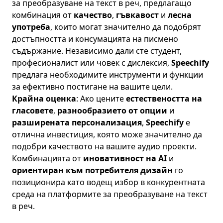
за преобразуване на текст в реч, предлагащо
комбинация от
качество
,
гъвкавост
и
лесна
употреба
, които могат значително да подобрят
достъпността и консумацията на писмено
съдържание. Независимо дали сте студент,
професионалист или човек с дислексия,
Speechify
предлага необходимите инструменти и функции
за ефективно постигане на вашите цели.
Крайна оценка
: Ако цените
естествеността на
гласовете
,
разнообразието от опции
и
разширената персонализация
,
Speechify
е
отлична инвестиция, която може значително да
подобри качеството на вашите аудио проекти.
Комбинацията от
иновативност на AI
и
ориентиран към потребителя дизайн
го
позиционира като водещ избор в конкурентната
среда на платформите за преобразуване на текст
в реч.