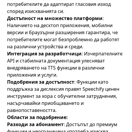
потребителите да адаптират гласовия изход
според изискванията си.
Достъпност на множество платформи
:
Наличието на десктоп приложения, мобилни
версии и браузърни разширения гарантира, че
потребителите могат безпроблемно да работят
на различни устройства и среди.
Интеграция за разработчици
: Изчерпателните
API и стабилната документация улесняват
внедряването на TTS функции в различни
приложения и услуги.
Подобрения за достъпност
: Функции като
поддръжка за дислексия правят Speechify ценен
инструмент за хора с обучителни затруднения,
насърчавайки приобщаването и
равнопоставеността.
Области за подобрение:
Разходи за абонамент
: Достъпът до премиум
функции и неограничена употреба изисква