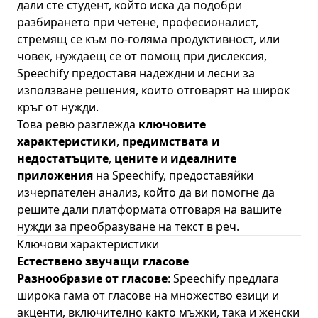
дали сте студент, който иска да подобри
разбирането при четене, професионалист,
стремящ се към по-голяма продуктивност, или
човек, нуждаещ се от помощ при дислексия,
Speechify предоставя надеждни и лесни за
използване решения, които отговарят на широк
кръг от нужди.
Това ревю разглежда
ключовите
характеристики
,
предимствата и
недостатъците
,
цените
и
идеалните
приложения
на Speechify, предоставяйки
изчерпателен анализ, който да ви помогне да
решите дали платформата отговаря на вашите
нужди за преобразуване на текст в реч.
Ключови характеристики
Естествено звучащи гласове
Разнообразие от гласове
: Speechify предлага
широка гама от гласове на множество езици и
акценти, включително както мъжки, така и женски