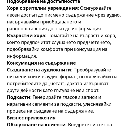
Подобряване на достъпността
Хора с зрителни увреждания
: Осигурявайте
лесен достъп до писмено съдържание чрез аудио,
насърчавайки приобщаването и
равнопоставения достъп до информация.
Възрастни хора
: Помагайте на възрастни хора,
които предпочитат слушането пред четенето,
подобрявайки комфорта при консумация на
информация.
Консумация на съдържание
Създаване на аудиокниги
: Преобразувайте
писмени книги в аудио формат, позволявайки на
потребителите да „четат“, докато извършват
други дейности като пътуване или спорт.
Подкасти
: Генерирайте гласови записи и
наративни сегменти за подкасти, улеснявайки
процеса на създаване на съдържание.
Бизнес приложения
Обслужване на клиенти
: Внедрете синтез на