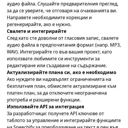
аудио файла. Слушайте предварителния преглед,
за да се уверите, че отговаря на очакванията ви.
Направете необходимите корекции и
регенерирайте, ако е нужно.
Свалете и интегрирайте
След като сте доволни от гласовия запис, свалете
аудио файла в предпочитания формат (напр. MP3,
WAV). Интегрирайте го във вашия проект, като
използвате любимите си инструменти за
редактиране или създаване на съдържание.
Актуализирайте плана си, ако е необходимо
Ако нуждите ви надхвърлят ограниченията на
безплатния план, обмислете актуализиране към
платен план, за да отключите неограничена
употреба и разширени функции.
Използвайте API за интеграция
За разработчици: получете API ключове от
таблото за управление и интегрирайте функциите
на Speechify за преобразуване на текст в реч във