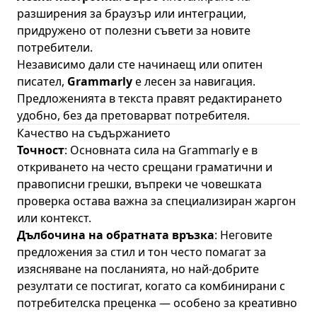
разширения за браузър или интеграции,
придружено от полезни съвети за новите
потребители.
Независимо дали сте начинаещ или опитен
писател,
Grammarly
е лесен за навигация.
Предложенията в текста правят редактирането
удобно, без да претоварват потребителя.
Качество на съдържанието
Точност
: Основната сила на Grammarly е в
откриването на често срещани граматични и
правописни грешки, въпреки че човешката
проверка остава важна за специализиран жаргон
или контекст.
Дълбочина на обратната връзка
: Неговите
предложения за стил и тон често помагат за
изясняване на посланията, но най-добрите
резултати се постигат, когато са комбинирани с
потребителска преценка — особено за креативно