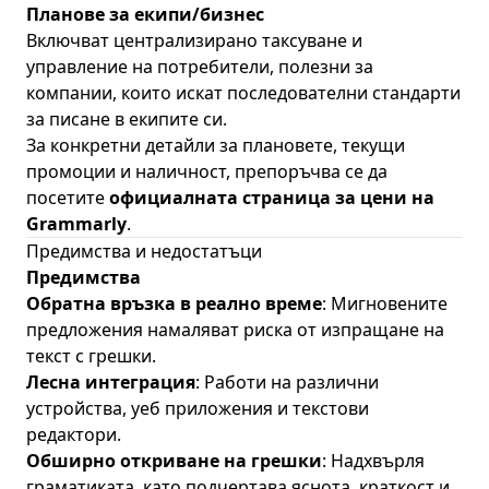
Планове за екипи/бизнес
Включват централизирано таксуване и
управление на потребители, полезни за
компании, които искат последователни стандарти
за писане в екипите си.
За конкретни детайли за плановете, текущи
промоции и наличност, препоръчва се да
посетите
официалната страница за цени на
Grammarly
.
Предимства и недостатъци
Предимства
Обратна връзка в реално време
: Мигновените
предложения намаляват риска от изпращане на
текст с грешки.
Лесна интеграция
: Работи на различни
устройства, уеб приложения и текстови
редактори.
Обширно откриване на грешки
: Надхвърля
граматиката, като подчертава яснота, краткост и