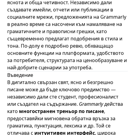
яснота и обща четивност. Независимо дали
създавате имейли, отчети или публикации в
социалните мрежи, предложенията на Grammarly
в реално време са насочени към намаляване на
граматичните и правописни грешки, като
същевременно предлагат подобрения в стила и
тона. По-долу е подробно ревю, обхващащо
основните функции на платформата, удобството
за потребителя, структурата на ценообразуване и
най-добрите сценарии за употреба.
Въведение
В дигитално свързан свят, ясно и безгрешно
писане може да бъде ключово предимство —
независимо дали сте студент, професионалист
или създател на съдържание.
Grammarly
действа
като
многостранен треньор по писане
,
предоставяйки мигновена обратна връзка за
граматика, пунктуация, лексика и др. Той се
отличава с
интуитивен интерфейс
, широка