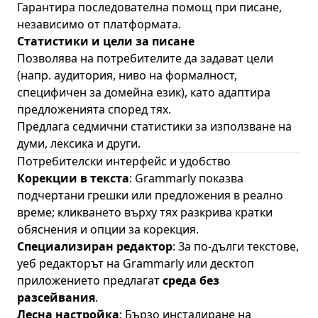
Гарантира последователна помощ при писане,
независимо от платформата.
Статистики и цели за писане
Позволява на потребителите да задават цели
(напр. аудитория, ниво на формалност,
специфичен за домейна език), като адаптира
предложенията според тях.
Предлага седмични статистики за използване на
думи, лексика и други.
Потребителски интерфейс и удобство
Корекции в текста
: Grammarly показва
подчертани грешки или предложения в реално
време; кликването върху тях разкрива кратки
обяснения и опции за корекция.
Специализиран редактор
: За по-дълги текстове,
уеб редакторът на Grammarly или десктоп
приложението предлагат
среда без
разсейвания
.
Лесна настройка
: Бързо инсталиране на