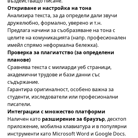
въздействащо писане.
Откриване и настройка на тона
Анализира текста, за да определи дали звучи
дружелюбно, формално, уверено и т.н.
Предлага начини за съобразяване на тона с
целите на комуникацията (напр. професионален
имейл спрямо неформална бележка).
Проверка за плагиатство (за определени
планове)
Сравнява текста с милиарди уеб страници,
академични трудове и бази данни със
съдържание.
Гарантира оригиналност, особено важна за
студенти, изследователи или професионални
писатели.
Интеграции с множество платформи
Наличен като
разширение за браузър
, десктоп
приложение, мобилна клавиатура и в популярни
инструменти като Microsoft Word и Google Docs.