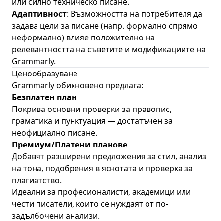
или силно техническо писане.
Адаптивност
: Възможността на потребителя да
задава цели за писане (напр. формално спрямо
неформално) влияе положително на
релевантността на съветите и модификациите на
Grammarly.
Ценообразуване
Grammarly обикновено предлага:
Безплатен план
Покрива основни проверки за правопис,
граматика и пунктуация — достатъчен за
неофициално писане.
Премиум/Платени планове
Добавят разширени предложения за стил, анализ
на тона, подобрения в яснотата и проверка за
плагиатство.
Идеални за професионалисти, академици или
чести писатели, които се нуждаят от по-
задълбочени анализи.