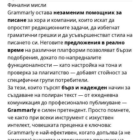
Финални мисли
Grammarly остава
незаменим помощник за
писане
за хора и компании, които искат да
опростят редакционните задачи, да избегнат
граматични грешки и да усъвършенстват стила на
писането си. Неговите
предложения в реално
време
на различни платформи позволяват бързи
подобрения, докато по-напредналите
функционалности — като настройка на тона и
проверка за плагиатство — добавят стойност за
специфични групи потребители.
За тези, които търсят
бърз и надежден
начин за
създаване на полиран текст — от ежедневна
комуникация до професионално публикуване —
Grammarly
е силен претендент. Просто помнете,
че както при всеки инструмент с изкуствен
интелект, човешката преценка е ключова:
Grammarly е най-ефективен, когато допълва (а не