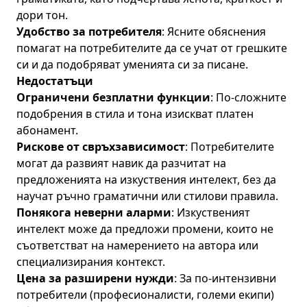
дори тон.
Удобство за потребителя
: Ясните обяснения
помагат на потребителите да се учат от грешките
си и да подобряват уменията си за писане.
Недостатъци
Ограничени безплатни функции
: По-сложните
подобрения в стила и тона изискват платен
абонамент.
Рискове от свръхзависимост
: Потребителите
могат да развият навик да разчитат на
предложенията на изкуствения интелект, без да
научат ръчно граматични или стилови правила.
Понякога неверни аларми
: Изкуственият
интелект може да предложи промени, които не
съответстват на намерението на автора или
специализирания контекст.
Цена за разширени нужди
: За по-интензивни
потребители (професионалисти, големи екипи)