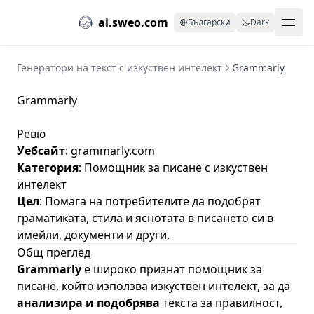
ai.sweo.com
Български
Dark
Генератори на текст с изкуствен интелект
Grammarly
Grammarly
Ревю
Уебсайт
:
grammarly.com
Категория
: Помощник за писане с изкуствен
интелект
Цел
: Помага на потребителите да подобрят
граматиката, стила и яснотата в писането си в
имейли, документи и други.
Общ преглед
Grammarly
е широко признат помощник за
писане, който използва изкуствен интелект, за да
анализира и подобрява
текста за правилност,