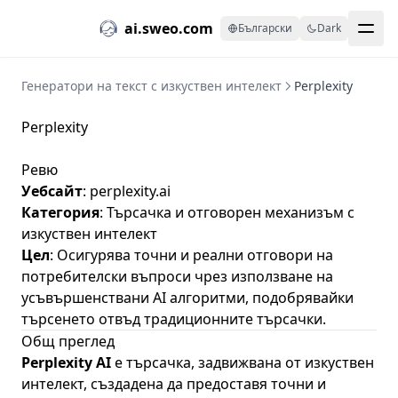
ai.sweo.com
Български
Dark
Генератори на текст с изкуствен интелект
Perplexity
Perplexity
Ревю
Уебсайт
:
perplexity.ai
Категория
: Търсачка и отговорен механизъм с
изкуствен интелект
Цел
: Осигурява точни и реални отговори на
потребителски въпроси чрез използване на
усъвършенствани AI алгоритми, подобрявайки
търсенето отвъд традиционните търсачки.
Общ преглед
Perplexity AI
е търсачка, задвижвана от изкуствен
интелект, създадена да предоставя точни и