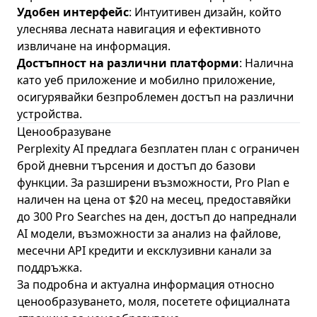
Удобен интерфейс
: Интуитивен дизайн, който
улеснява лесната навигация и ефективното
извличане на информация.
Достъпност на различни платформи
: Налична
като уеб приложение и мобилно приложение,
осигурявайки безпроблемен достъп на различни
устройства.
Ценообразуване
Perplexity AI предлага безплатен план с ограничен
брой дневни търсения и достъп до базови
функции. За разширени възможности, Pro Plan е
наличен на цена от $20 на месец, предоставяйки
до 300 Pro Searches на ден, достъп до напреднали
AI модели, възможности за анализ на файлове,
месечни API кредити и ексклузивни канали за
поддръжка.
За подробна и актуална информация относно
ценообразуването, моля, посетете
официалната