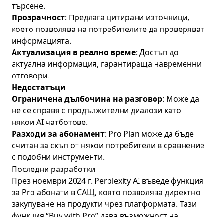
търсене.
Прозрачност
: Предлага цитирани източници,
което позволява на потребителите да проверяват
информацията.
Актуализация в реално време
: Достъп до
актуална информация, гарантираща навременни
отговори.
Недостатъци
Ограничена дълбочина на разговор
: Може да
не се справя с продължителни диалози като
някои AI чатботове.
Разходи за абонамент
: Pro Plan може да бъде
считан за скъп от някои потребители в сравнение
с подобни инструменти.
Последни разработки
През ноември 2024 г. Perplexity AI въведе функция
за Pro абонати в САЩ, която позволява директно
закупуване на продукти чрез платформата. Тази
функция “Buy with Pro” дава възможност на