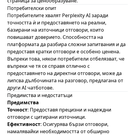
страница за ценообразуване
.
Потребителски опит
Потребителите хвалят Perplexity AI заради
точността ѝ и предоставянето на реални,
базирани на източници отговори, които
повишават доверието. Способността на
платформата да разбира сложни запитвания и да
предоставя кратки отговори е особено ценена.
Въпреки това, някои потребители отбелязват, че
въпреки че тя се справя отлично с
предоставянето на директни отговори, може да
липсва дълбочината на разговор, предлагана от
други AI чатботове.
Предимства и недостатъци
Предимства
Точност
: Предоставя прецизни и надеждни
отговори с цитирани източници.
Ефективност
: Осигурява бързи отговори,
намалявайки необходимостта от обширно