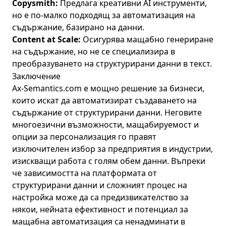
Copysmith:
Предлага креативни AI инструменти,
но е по-малко подходящ за автоматизация на
съдържание, базирано на данни.
Content at Scale:
Осигурява мащабно генериране
на съдържание, но не се специализира в
преобразуването на структурирани данни в текст.
Заключение
Ax-Semantics.com е мощно решение за бизнеси,
които искат да автоматизират създаването на
съдържание от структурирани данни. Неговите
многоезични възможности, мащабируемост и
опции за персонализация го правят
изключителен избор за предприятия в индустрии,
изискващи работа с голям обем данни. Въпреки
че зависимостта на платформата от
структурирани данни и сложният процес на
настройка може да са предизвикателство за
някои, нейната ефективност и потенциал за
мащабна автоматизация са ненадминати в