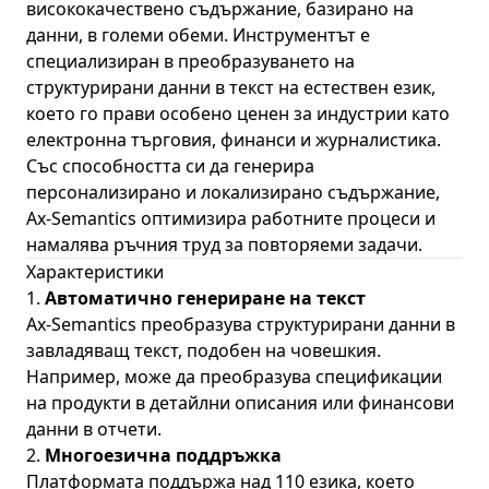
висококачествено съдържание, базирано на
данни, в големи обеми. Инструментът е
специализиран в преобразуването на
структурирани данни в текст на естествен език,
което го прави особено ценен за индустрии като
електронна търговия, финанси и журналистика.
Със способността си да генерира
персонализирано и локализирано съдържание,
Ax-Semantics оптимизира работните процеси и
намалява ръчния труд за повторяеми задачи.
Характеристики
1.
Автоматично генериране на текст
Ax-Semantics преобразува структурирани данни в
завладяващ текст, подобен на човешкия.
Например, може да преобразува спецификации
на продукти в детайлни описания или финансови
данни в отчети.
2.
Многоезична поддръжка
Платформата поддържа над 110 езика, което