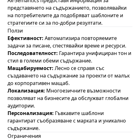
Ax-Semantics предоставя информация за
представянето на съдържанието, позволявайки
на потребителите да подобряват шаблоните и
стратегиите си за по-добри резултати.
Ползи
Ефективност:
Автоматизира повторяемите
задачи за писане, спестявайки време и ресурси.
Последователност:
Гарантира унифициран тон и
стил в големи обеми съдържание.
Мащабируемост:
Лесно се справя със
създаването на съдържание за проекти от малък
до корпоративен мащаб.
Локализация:
Многоезичните възможности
позволяват на бизнесите да обслужват глобални
аудитории.
Персонализация:
Гъвкавите шаблони
гарантират съобразяване с марката и уникално
съдържание.
Ограничения