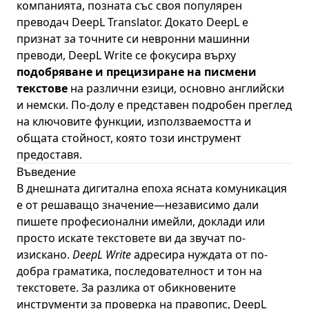
компанията, позната със своя популярен
преводач DeepL Translator. Докато DeepL е
признат за точните си невронни машинни
преводи, DeepL Write се фокусира върху
подобряване и прецизиране на писмени
текстове
на различни езици, основно английски
и немски. По-долу е представен подробен преглед
на ключовите функции, използваемостта и
общата стойност, която този инструмент
предоставя.
Въведение
В днешната дигитална епоха ясната комуникация
е от решаващо значение—независимо дали
пишете професионални имейли, доклади или
просто искате текстовете ви да звучат по-
изискано.
DeepL Write
адресира нуждата от по-
добра граматика, последователност и тон на
текстовете. За разлика от обикновените
инструменти за проверка на правопис, DeepL