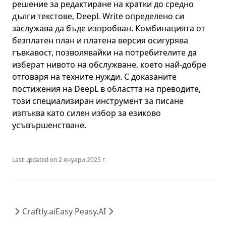
решение за редактиране на кратки до средно
дълги текстове, DeepL Write определено си
заслужава да бъде изпробван. Комбинацията от
безплатен план и платена версия осигурява
гъвкавост, позволявайки на потребителите да
изберат нивото на обслужване, което най-добре
отговаря на техните нужди. С доказаните
постижения на DeepL в областта на преводите,
този специализиран инструмент за писане
изпъква като силен избор за езиково
усъвършенстване.
Last updated on
2 януари 2025 г.
Craftly.ai
Easy Peasy.AI