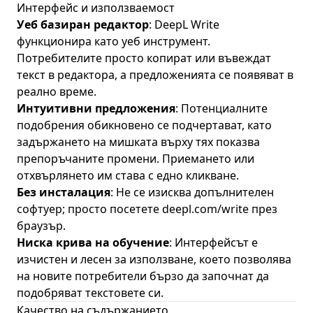
Интерфейс и използваемост
Уеб базиран редактор
: DeepL Write
функционира като уеб инструмент.
Потребителите просто копират или въвеждат
текст в редактора, а предложенията се появяват в
реално време.
Интуитивни предложения
: Потенциалните
подобрения обикновено се подчертават, като
задържането на мишката върху тях показва
препоръчаните промени. Приемането или
отхвърлянето им става с едно кликване.
Без инсталация
: Не се изисква допълнителен
софтуер; просто посетете
deepl.com/write
през
браузър.
Ниска крива на обучение
: Интерфейсът е
изчистен и лесен за използване, което позволява
на новите потребители бързо да започнат да
подобряват текстовете си.
Качество на съдържанието