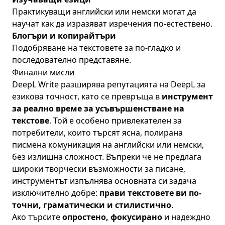
Практикуващи английски или немски могат да
научат как да изразяват изречения по-естествено.
Блогъри и копирайтъри
Подобряване на текстовете за по-гладко и
последователно представяне.
Финални мисли
DeepL Write разширява репутацията на DeepL за
езикова точност, като се превръща в
инструмент
за реално време за усъвършенстване на
текстове
. Той е особено привлекателен за
потребители, които търсят ясна, полирана
писмена комуникация на английски или немски,
без излишна сложност. Въпреки че не предлага
широки творчески възможности за писане,
инструментът изпълнява основната си задача
изключително добре:
прави текстовете ви по-
точни, граматически и стилистично
.
Ако търсите
опростено, фокусирано
и надеждно