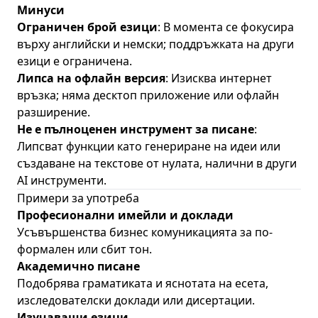
Минуси
Ограничен брой езици
: В момента се фокусира
върху английски и немски; поддръжката на други
езици е ограничена.
Липса на офлайн версия
: Изисква интернет
връзка; няма десктоп приложение или офлайн
разширение.
Не е пълноценен инструмент за писане
:
Липсват функции като генериране на идеи или
създаване на текстове от нулата, налични в други
AI инструменти.
Примери за употреба
Професионални имейли и доклади
Усъвършенства бизнес комуникацията за по-
формален или сбит тон.
Академично писане
Подобрява граматиката и яснотата на есета,
изследователски доклади или дисертации.
Изучаващи езици