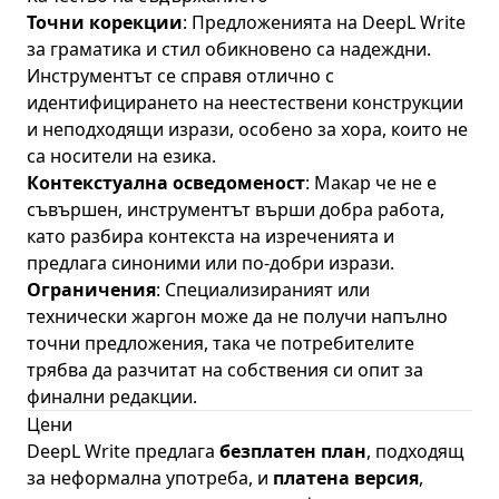
Точни корекции
: Предложенията на DeepL Write
за граматика и стил обикновено са надеждни.
Инструментът се справя отлично с
идентифицирането на неестествени конструкции
и неподходящи изрази, особено за хора, които не
са носители на езика.
Контекстуална осведоменост
: Макар че не е
съвършен, инструментът върши добра работа,
като разбира контекста на изреченията и
предлага синоними или по-добри изрази.
Ограничения
: Специализираният или
технически жаргон може да не получи напълно
точни предложения, така че потребителите
трябва да разчитат на собствения си опит за
финални редакции.
Цени
DeepL Write предлага
безплатен план
, подходящ
за неформална употреба, и
платена версия
,