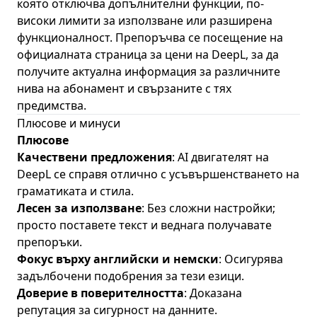
която отключва допълнителни функции, по-
високи лимити за използване или разширена
функционалност. Препоръчва се посещение на
официалната страница за цени на DeepL
, за да
получите актуална информация за различните
нива на абонамент и свързаните с тях
предимства.
Плюсове и минуси
Плюсове
Качествени предложения
: AI двигателят на
DeepL се справя отлично с усъвършенстването на
граматиката и стила.
Лесен за използване
: Без сложни настройки;
просто поставете текст и веднага получавате
препоръки.
Фокус върху английски и немски
: Осигурява
задълбочени подобрения за тези езици.
Доверие в поверителността
: Доказана
репутация за сигурност на данните.