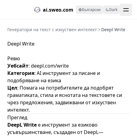
ai.sweo.com
Български
Dark
Генератори на текст с изкуствен интелект
Deepl Write
Deepl Write
Ревю
Уебсайт
:
deepl.com/write
Категория
: AI инструмент за писане и
подобряване на езика
Цел
: Помага на потребителите да подобрят
граматиката, стила и яснотата на текстовете си
чрез предложения, задвижвани от изкуствен
интелект.
Преглед
DeepL Write
е инструмент за езиково
усъвършенстване, създаден от DeepL—