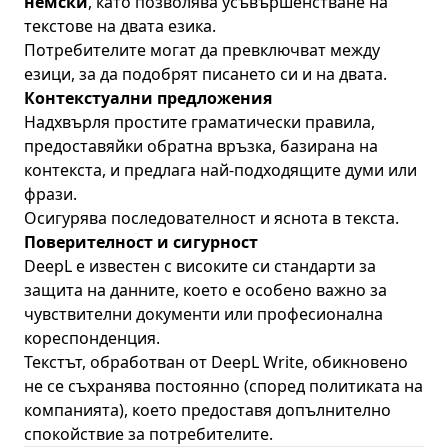
немски
, като позволява усъвършенстване на
текстове на двата езика.
Потребителите могат да превключват между
езици, за да подобрят писането си и на двата.
Контекстуални предложения
Надхвърля простите граматически правила,
предоставяйки обратна връзка, базирана на
контекста, и предлага най-подходящите думи или
фрази.
Осигурява последователност и яснота в текста.
Поверителност и сигурност
DeepL е известен с високите си стандарти за
защита на данните, което е особено важно за
чувствителни документи или професионална
кореспонденция.
Текстът, обработван от DeepL Write, обикновено
не се съхранява постоянно (според политиката на
компанията), което предоставя допълнително
спокойствие за потребителите.